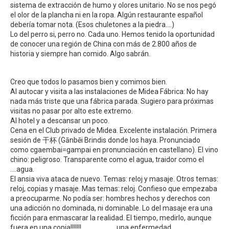
sistema de extracción de humo y olores unitario. No se nos pegó
el olor de la plancha ni en la ropa. Algún restaurante español
debería tomar nota. (Esos chuletones a la piedra….)
Lo del perro si, perro no. Cada uno. Hemos tenido la oportunidad
de conocer una región de China con más de 2.800 años de
historia y siempre han comido. Algo sabrán.
Creo que todos lo pasamos bien y comimos bien.
Al autocar y visita a las instalaciones de Midea Fábrica: No hay
nada más triste que una fábrica parada. Sugiero para próximas
visitas no pasar por alto este extremo.
Al hotel y a descansar un poco.
Cena en el Club privado de Midea. Excelente instalación. Primera
sesión de 干杯 (Gānbēi Brindis donde los haya. Pronunciado
como cgaembai=gampai en pronunciación en castellano). El vino
chino: peligroso. Transparente como el agua, traidor como el
….agua.
El ansia viva ataca de nuevo. Temas: reloj y masaje. Otros temas:
reloj, copias y masaje. Mas temas: reloj. Confieso que empezaba
a preocuparme. No podía ser: hombres hechos y derechos con
una adicción no dominada, ni dominable. Lo del masaje era una
ficción para enmascarar la realidad. El tiempo, medirlo, aunque
fuera en una copia!!!!!!!…………………..una enfermedad.