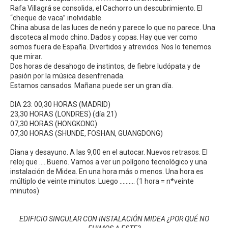
Rafa Villagrá se consolida, el Cachorro un descubrimiento. El
“cheque de vaca” inolvidable.
China abusa de las luces de neón y parece lo que no parece. Una
discoteca al modo chino. Dados y copas. Hay que ver como
somos fuera de España. Divertidos y atrevidos. Nos lo tenemos
que mirar.
Dos horas de desahogo de instintos, de fiebre ludópata y de
pasión por la música desenfrenada.
Estamos cansados. Mañana puede ser un gran día.
DIA 23: 00,30 HORAS (MADRID)
23,30 HORAS (LONDRES) (día 21)
07,30 HORAS (HONGKONG)
07,30 HORAS (SHUNDE, FOSHAN, GUANGDONG)
Diana y desayuno. A las 9,00 en el autocar. Nuevos retrasos. El
reloj que …..Bueno. Vamos a ver un polígono tecnológico y una
instalación de Midea. En una hora más o menos. Una hora es
múltiplo de veinte minutos. Luego ………. (1 hora = n*veinte
minutos)
EDIFICIO SINGULAR CON INSTALACIÓN MIDEA ¿POR QUÉ NO