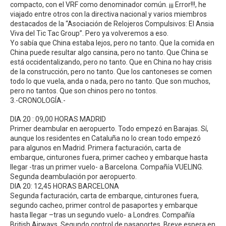
compacto, con el VRF como denominador común. ¡¡¡ Error!!!, he
viajado entre otros con la directiva nacional y varios miembros
destacados de la “Asociación de Relojeros Compulsivos: El Ansia
Viva del Tic Tac Group”. Pero ya volveremos a eso.
Yo sabía que China estaba lejos, pero no tanto. Que la comida en
China puede resultar algo cansina, pero no tanto. Que China se
está occidentalizando, pero no tanto. Que en China no hay crisis
de la construcción, pero no tanto. Que los cantoneses se comen
todo lo que vuela, anda o nada, pero no tanto. Que son muchos,
pero no tantos. Que son chinos pero no tontos.
3.-CRONOLOGÍA.-
DIA 20 : 09,00 HORAS MADRID
Primer deambular en aeropuerto. Todo empezó en Barajas. Sí,
aunque los residentes en Cataluña no lo crean todo empezó
para algunos en Madrid. Primera facturación, carta de
embarque, cinturones fuera, primer cacheo y embarque hasta
llegar -tras un primer vuelo- a Barcelona. Compañía VUELING.
Segunda deambulación por aeropuerto.
DIA 20: 12,45 HORAS BARCELONA
Segunda facturación, carta de embarque, cinturones fuera,
segundo cacheo, primer control de pasaportes y embarque
hasta llegar –tras un segundo vuelo- a Londres. Compañía
British Airways. Segundo control de pasaportes. Breve espera en