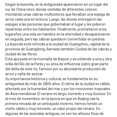
Según la leyenda, en la antigüedad aparecieron en un lugar del
sur de China cinco diosas vestidas de diferentes colores
montando unas cabras multicolores que llevaban una espiga de
arroz cada una en la boca. Luego, las diosas entregaron las
espigas a las personas que gobernaban el lugar y les pidieron
repartirlas entre los habitantes. Finalmente, prometieron a los
lugareños una vida sin hambre en la eternidad y desaparecieron
en seguida, pero las cabras quedaron convertidas en piedras.
La leyenda está referida a la ciudad de Guangzhou, capital de la
provincia de Guangdong, llamada también Ciudad de las cabras y
ciudad de las flores.
Está apoyada en la montaña de Baiyun y se extiende a una y otra
orilla del Río de la Perla y su área de influencia cubre gran parte
del delta de este río, famoso por su abundante producción de
arroz y caña de azúcar.
Su importancia histórica y cultural, se fundamenta en su
antigüedad de más de 2800 años. El clima de la ciudad es cálido,
afectado por la humedad del mar y por los monzones tropicales
de Asia meridional. El verano es largo, húmedo y muy lluvioso. En
el mes de noviembre, en la época en que en Beijing cae la
primera nevada de un anticipado invierno, hemos tenido un
otoño cálido y muy húmedo, un calor propio del verano. En
algunas de las avenidas antiguas, se ven los añosos ficus de