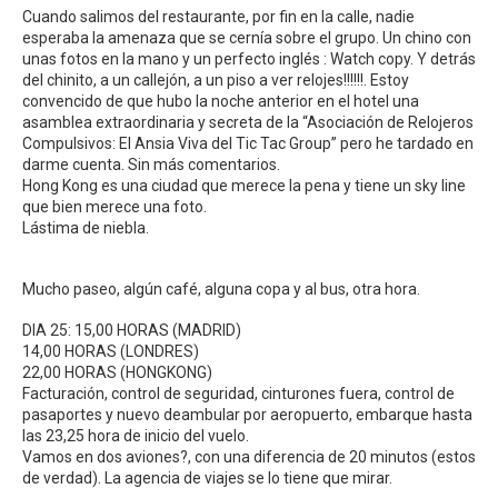
Cuando salimos del restaurante, por fin en la calle, nadie
esperaba la amenaza que se cernía sobre el grupo. Un chino con
unas fotos en la mano y un perfecto inglés : Watch copy. Y detrás
del chinito, a un callejón, a un piso a ver relojes!!!!!!. Estoy
convencido de que hubo la noche anterior en el hotel una
asamblea extraordinaria y secreta de la “Asociación de Relojeros
Compulsivos: El Ansia Viva del Tic Tac Group” pero he tardado en
darme cuenta. Sin más comentarios.
Hong Kong es una ciudad que merece la pena y tiene un sky line
que bien merece una foto.
Lástima de niebla.
Mucho paseo, algún café, alguna copa y al bus, otra hora.
DIA 25: 15,00 HORAS (MADRID)
14,00 HORAS (LONDRES)
22,00 HORAS (HONGKONG)
Facturación, control de seguridad, cinturones fuera, control de
pasaportes y nuevo deambular por aeropuerto, embarque hasta
las 23,25 hora de inicio del vuelo.
Vamos en dos aviones?, con una diferencia de 20 minutos (estos
de verdad). La agencia de viajes se lo tiene que mirar.