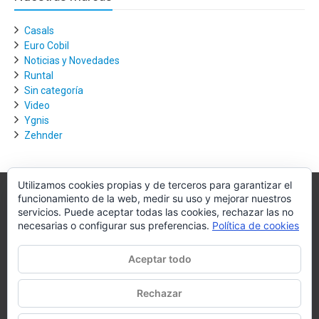
Casals
Euro Cobil
Noticias y Novedades
Runtal
Sin categoría
Video
Ygnis
Zehnder
Utilizamos cookies propias y de terceros para garantizar el
funcionamiento de la web, medir su uso y mejorar nuestros
Villagra.es
servicios. Puede aceptar todas las cookies, rechazar las no
necesarias o configurar sus preferencias.
Política de cookies
Villagra.es es el nexo de unión entre los principales actores del
mercado de la climatización y edificación.
Aceptar todo
Nuestro objetivo es conseguir la mejor instalación posible, la más
óptima, la de mejor calidad y la que de al usuario final la mejor
Rechazar
experiencia y calidad de vida.