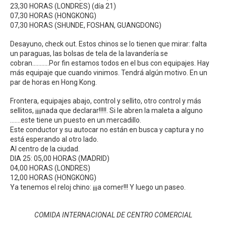
23,30 HORAS (LONDRES) (día 21)
07,30 HORAS (HONGKONG)
07,30 HORAS (SHUNDE, FOSHAN, GUANGDONG)
Desayuno, check out. Estos chinos se lo tienen que mirar: falta
un paraguas, las bolsas de tela de la lavandería se
cobran………..Por fin estamos todos en el bus con equipajes. Hay
más equipaje que cuando vinimos. Tendrá algún motivo. En un
par de horas en Hong Kong.
Frontera, equipajes abajo, control y sellito, otro control y más
sellitos, ¡¡¡¡nada que declarar!!!!!. Si le abren la maleta a alguno
…….este tiene un puesto en un mercadillo.
Este conductor y su autocar no están en busca y captura y no
está esperando al otro lado.
Al centro de la ciudad.
DIA 25: 05,00 HORAS (MADRID)
04,00 HORAS (LONDRES)
12,00 HORAS (HONGKONG)
Ya tenemos el reloj chino: ¡¡¡a comer!!! Y luego un paseo.
COMIDA INTERNACIONAL DE CENTRO COMERCIAL