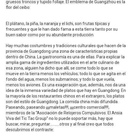
gruesos troncos y tupido follaje. El emblema de Guangzhou es la
flor del ceibo:
El plátano, la piña, la naranja y el lichi, son frutas típicas y
frecuentes y que le han dado fama a esta tierra tanto por su
buen sabor como por su abundante producción.
Hay muchas costumbres y tradiciones culturales que hacen de la
provincia de Guangdong una zona de características propias
dentro de China. La gastronomía es una de ellas. Para explicar la
amplia gama de ingredientes utilizados en el arte culinario de
esa zona, alguien ha dicho que allí, se come todo lo que se
mueve en la tierra menos los vehículos; todo lo que se agita en el
fondo del agua, menos los submarinos; y todo lo que vuela,
menos los aviones. Es una exageración que, además, nos da una
idea de la inmensa variedad de platos que hay en Guangdong. En
la mayoría de los restaurantes chinos en el extranjero, los platos
son del estilo de Guangdong. La comida china más difundida.
Paseando, paseando ¡¡¡¡maletas!!!!, ¡¡¡¡centro comercial!!!!,
miembros de la “Asociación de Relojeros Compulsivos: El Ansia
Viva del Tic Tac Group” no lo puede soportar más, hay que
buscar, mirar, preguntar………..otros y al final creo que todos
descubrimos el contraste: