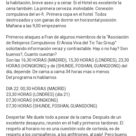
la habitación, breve aseo y a cenar. Si el Hotel es excelente la
cena también. La primera cerveza: inolvidable. Conexión
compulsiva del wi-fi . Primera copa en el hotel. Todos
destrozados y con ganas de dormir en horizontal posición.
Mañana a las 9,00 empezamos.
Primeros ataques a Fran de algunos miembros de la “Asociación
de Relojeros Compulsivos: El Ansia Viva del Tic Tac Group”
solicitando información veraz y contrastable. Hay o no hay? Son
buenos?, Cuanto cuestan?
Son las 16,30 HORAS (MADRID), 15,30 HORAS (LONDRES), 23,30
HORAS (HONGKONG) y de (SHUNDE, FOSHAN, GUANGDONG) del
día, depende. De cama a cama 34 horas mas o menos.
Del programa ni hablamos.
DIA 22: 00,30 HORAS (MADRID)
23,30 HORAS (LONDRES) (día 21)
07,30 HORAS (HONGKONG)
07,30 HORAS (SHUNDE, FOSHAN, GUANGDONG)
Despertar. Me duele todo a pesar de la cama. Después de un
excelente desayuno, reunión en el hall y primeros tardones. El
respeto al horario no es una cuestión solo de cortesía, es de
respeto a los compañeros, a los anfitriones, al país!. Pero bueno.