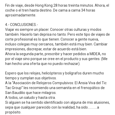
Fin de viaje, desde Hong Kong 28 horas treinta minutos. Ahora, el
coche o el tren hasta destino. De cama a cama 34 horas
aproximadamente.
4.- CONCLUSIONES.-
Viajar es siempre un placer. Conocer otras culturas y modos
también. Hacerlo tan deprisa no tanto. Pero este tipo de viajes de
corte profesional es lo que tienen. Conocer a gente nueva,
incluso colegas muy cercanos, también está muy bien. Cambiar
impresiones, discrepar, estar de acuerdo está bien.
Ahora la segunda parte, prescribir y hacer pedidos a MIDEA, no
por el viaje sino porque se cree en el producto y sus gentes. (Me
han hecho una oferta que no puedo rechazar).
Espero que los relojes, helicópteros y bolígrafos duren mucho
tiempo y cumplan sus objetivos.
A la “Asociación de Relojeros Compulsivos: El Ansia Viva del Tic
Tac Group” les recomiendo una semanita en el frenopático de
San Baudilio que hace milagros.
A todos, un saludo y hasta otra.
Si alguien se ha sentido identificado con alguna de mis alusiones,
sepa que cualquier parecido con la realidad, ha sido…………a
propósito.