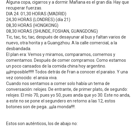
Alguna copa, cigarros y a dormir. Mañana es el gran día. Hay que
recuperar fuerzas.
DIA 24: 01,30 HORAS (MADRID)
24,30 HORAS (LONDRES) (día 21)
08,30 HORAS (HONGKONG)
08,30 HORAS (SHUNDE, FOSHAN, GUANGDONG)
Tic, tac, tic, tac, después de desayunar al bus y faltan varios de
nuevo, otra horita y a Guangzhou. A la calle comercial, a la
desbandada.
El plan era: Vemos y miramos, comparamos, comemos y
comentamos. Después de comer compramos. Como estamos
un poco cansados de la comida china hoy argentino.
¡¡¡¡Imposible!!!!!! Todos detrás de Fran a conocer el paraíso. Y una
vez conocido: el ansia viva.
Cuando nos sentamos a comer solo había un tema de
conversación: relojes. De entrante, de primer plato, de segundo:
relojes. El mío 70, pues yo 50, pues anda que yo 30. Este no anda,
a este no se pone el segundero en retorno a las 12, estos
botones son de pega…¡¡¡¡la monda!!!!.
Estos son auténticos, los de abajo no: