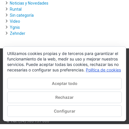
Noticias y Novedades
Runtal
Sin categoría
Video
Ygnis
Zehnder
Utilizamos cookies propias y de terceros para garantizar el
funcionamiento de la web, medir su uso y mejorar nuestros
Villagra.es
servicios. Puede aceptar todas las cookies, rechazar las no
necesarias o configurar sus preferencias.
Política de cookies
Villagra.es es el nexo de unión entre los principales actores del
mercado de la climatización y edificación.
Aceptar todo
Nuestro objetivo es conseguir la mejor instalación posible, la más
óptima, la de mejor calidad y la que de al usuario final la mejor
Rechazar
experiencia y calidad de vida.
Configurar
WhatsApp
Tel:
(34) 983 157 000
E-mail:
oficina@villagra.es