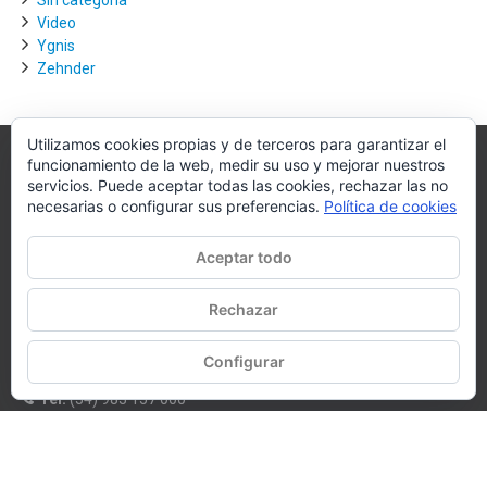
Video
Ygnis
Zehnder
Utilizamos cookies propias y de terceros para garantizar el
funcionamiento de la web, medir su uso y mejorar nuestros
Villagra.es
servicios. Puede aceptar todas las cookies, rechazar las no
necesarias o configurar sus preferencias.
Política de cookies
Villagra.es es el nexo de unión entre los principales actores del
mercado de la climatización y edificación.
Aceptar todo
Nuestro objetivo es conseguir la mejor instalación posible, la más
óptima, la de mejor calidad y la que de al usuario final la mejor
Rechazar
experiencia y calidad de vida.
Configurar
WhatsApp
Tel:
(34) 983 157 000
E-mail:
oficina@villagra.es