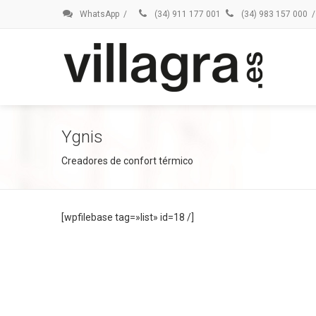
WhatsApp
/
(34) 911 177 001
(34) 983 157 000
/
Ygnis
Creadores de confort térmico
[wpfilebase tag=»list» id=18 /]