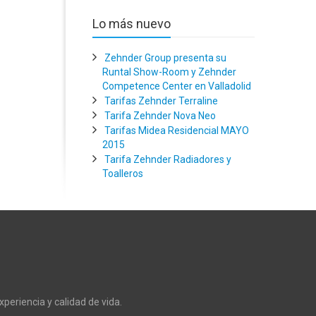
Lo más nuevo
Zehnder Group presenta su
Runtal Show-Room y Zehnder
Competence Center en Valladolid
Tarifas Zehnder Terraline
Tarifa Zehnder Nova Neo
Tarifas Midea Residencial MAYO
2015
Tarifa Zehnder Radiadores y
Toalleros
xperiencia y calidad de vida.