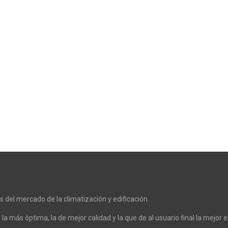
es del mercado de la climatización y edificación.
 la más óptima, la de mejor calidad y la que de al usuario final la mejor e