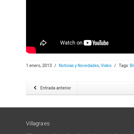
1 enero, 2013
/
Noticias y Novedades
,
Video
/
Tags:
Bl
Entrada anterior
Villagra.es