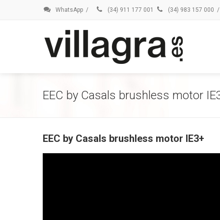
WhatsApp
/
(34) 911 177 001
(34) 983 157 000
/
EEC by Casals brushless motor IE
EEC by Casals brushless motor IE3+