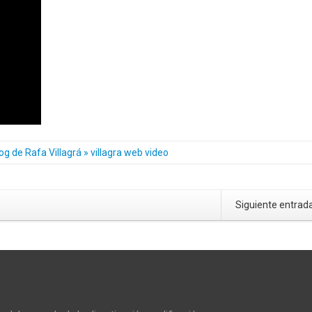
og de Rafa Villagrá » villagra web video
Siguiente entrad