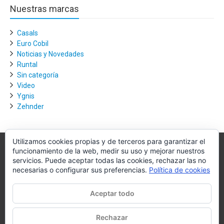
Nuestras marcas
Casals
Euro Cobil
Noticias y Novedades
Runtal
Sin categoría
Video
Ygnis
Zehnder
Utilizamos cookies propias y de terceros para garantizar el
funcionamiento de la web, medir su uso y mejorar nuestros
Villagra.es
servicios. Puede aceptar todas las cookies, rechazar las no
necesarias o configurar sus preferencias.
Política de cookies
Villagra.es es el nexo de unión entre los principales actores del
mercado de la climatización y edificación.
Aceptar todo
Nuestro objetivo es conseguir la mejor instalación posible, la más
óptima, la de mejor calidad y la que de al usuario final la mejor
Rechazar