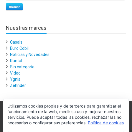
Buscar
Nuestras marcas
Casals
Euro Cobil
Noticias y Novedades
Runtal
Sin categoría
Video
Ygnis
Zehnder
Utilizamos cookies propias y de terceros para garantizar el
funcionamiento de la web, medir su uso y mejorar nuestros
Villagra.es
servicios. Puede aceptar todas las cookies, rechazar las no
necesarias o configurar sus preferencias.
Política de cookies
Villagra.es es el nexo de unión entre los principales actores del