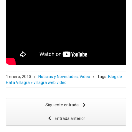
1 enero, 2013
/
Noticias y Novedades
,
Video
/
Tags:
Blog de
Rafa Villagrá » villagra web video
Siguiente entrada
Entrada anterior