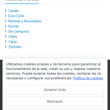
Casals
Euro Cobil
Noticias y Novedades
Runtal
Sin categoría
Video
Ygnis
Zehnder
Utilizamos cookies propias y de terceros para garantizar el
funcionamiento de la web, medir su uso y mejorar nuestros
Villagra.es
servicios. Puede aceptar todas las cookies, rechazar las no
necesarias o configurar sus preferencias.
Política de cookies
Villagra.es es el nexo de unión entre los principales actores del
mercado de la climatización y edificación.
Aceptar todo
Nuestro objetivo es conseguir la mejor instalación posible, la más
óptima, la de mejor calidad y la que de al usuario final la mejor
Rechazar
experiencia y calidad de vida.