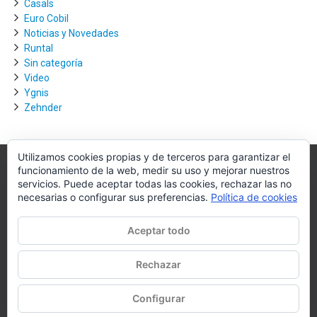
Casals
Euro Cobil
Noticias y Novedades
Runtal
Sin categoría
Video
Ygnis
Zehnder
Utilizamos cookies propias y de terceros para garantizar el
funcionamiento de la web, medir su uso y mejorar nuestros
Villagra.es
servicios. Puede aceptar todas las cookies, rechazar las no
necesarias o configurar sus preferencias.
Política de cookies
Villagra.es es el nexo de unión entre los principales actores del
mercado de la climatización y edificación.
Aceptar todo
Nuestro objetivo es conseguir la mejor instalación posible, la más
óptima, la de mejor calidad y la que de al usuario final la mejor
Rechazar
experiencia y calidad de vida.
Configurar
WhatsApp