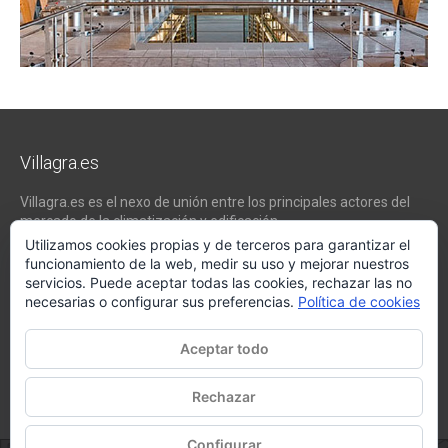
Villagra.es
Villagra.es es el nexo de unión entre los principales actores del
mercado de la climatización y edificación.
Utilizamos cookies propias y de terceros para garantizar el
Nuestro objetivo es conseguir la mejor instalación posible, la más
funcionamiento de la web, medir su uso y mejorar nuestros
óptima, la de mejor calidad y la que de al usuario final la mejor
servicios. Puede aceptar todas las cookies, rechazar las no
experiencia y calidad de vida.
necesarias o configurar sus preferencias.
Política de cookies
WhatsApp
Aceptar todo
Tel:
(34) 983 157 000
E-mail:
oficina@villagra.es
Rechazar
Configurar