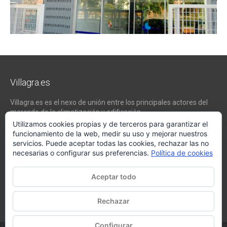
Villagra.es
Villagra.es es el nexo de unión entre los principales actores del
mercado de la climatización y edificación.
Utilizamos cookies propias y de terceros para garantizar el
Nuestro objetivo es conseguir la mejor instalación posible, la más
funcionamiento de la web, medir su uso y mejorar nuestros
óptima, la de mejor calidad y la que de al usuario final la mejor
servicios. Puede aceptar todas las cookies, rechazar las no
experiencia y calidad de vida.
necesarias o configurar sus preferencias.
Política de cookies
WhatsApp
Aceptar todo
Tel:
(34) 983 157 000
E-mail:
oficina@villagra.es
Rechazar
Configurar