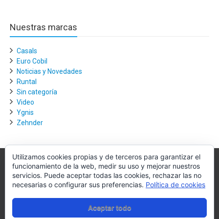
Nuestras marcas
Casals
Euro Cobil
Noticias y Novedades
Runtal
Sin categoría
Video
Ygnis
Zehnder
Utilizamos cookies propias y de terceros para garantizar el
funcionamiento de la web, medir su uso y mejorar nuestros
Villagra.es
servicios. Puede aceptar todas las cookies, rechazar las no
necesarias o configurar sus preferencias.
Política de cookies
Villagra.es es el nexo de unión entre los principales actores del
mercado de la climatización y edificación.
Aceptar todo