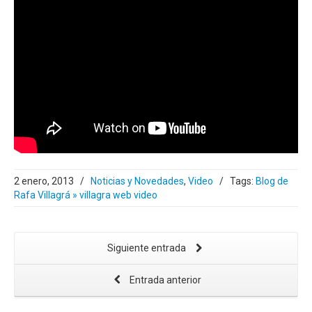
2 enero, 2013
/
Noticias y Novedades
,
Video
/
Tags:
Blog de
Rafa Villagrá » villagra web video
Siguiente entrada
Entrada anterior