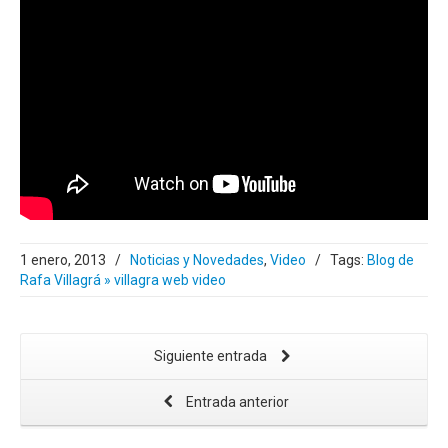
1 enero, 2013
/
Noticias y Novedades
,
Video
/
Tags:
Blog de
Rafa Villagrá » villagra web video
Siguiente entrada
Entrada anterior