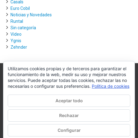
Casals
Euro Cobil
Noticias y Novedades
Runtal
Sin categoría
Video
Ygnis
Zehnder
Utilizamos cookies propias y de terceros para garantizar el
funcionamiento de la web, medir su uso y mejorar nuestros
Villagra.es
servicios. Puede aceptar todas las cookies, rechazar las no
necesarias o configurar sus preferencias.
Política de cookies
Villagra.es es el nexo de unión entre los principales actores del
mercado de la climatización y edificación.
Aceptar todo
Nuestro objetivo es conseguir la mejor instalación posible, la más
óptima, la de mejor calidad y la que de al usuario final la mejor
Rechazar
experiencia y calidad de vida.
Configurar
WhatsApp