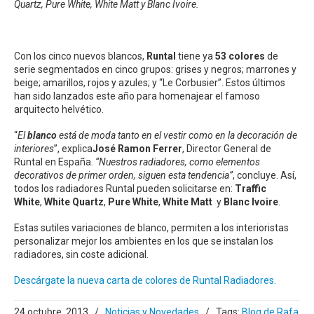
Quartz, Pure White, White Matt y Blanc Ivoire.
Con los cinco nuevos blancos,
Runtal
tiene ya
53 colores
de
serie segmentados en cinco grupos: grises y negros; marrones y
beige; amarillos, rojos y azules; y “Le Corbusier”. Estos últimos
han sido lanzados este año para homenajear el famoso
arquitecto helvético.
“
El
blanco
está de moda tanto en el vestir como en la decoración de
interiores
”, explica
José Ramon Ferrer
, Director General de
Runtal en España.
“Nuestros radiadores, como elementos
decorativos de primer orden, siguen esta tendencia”
, concluye. Así,
todos los radiadores Runtal pueden solicitarse en:
Traffic
White
,
White Quartz
,
Pure White
,
White Matt
y
Blanc Ivoire
.
Estas sutiles variaciones de blanco, permiten a los interioristas
personalizar mejor los ambientes en los que se instalan los
radiadores, sin coste adicional.
Descárgate la nueva carta de colores de Runtal Radiadores.
24 octubre, 2013
/
Noticias y Novedades
/
Tags:
Blog de Rafa