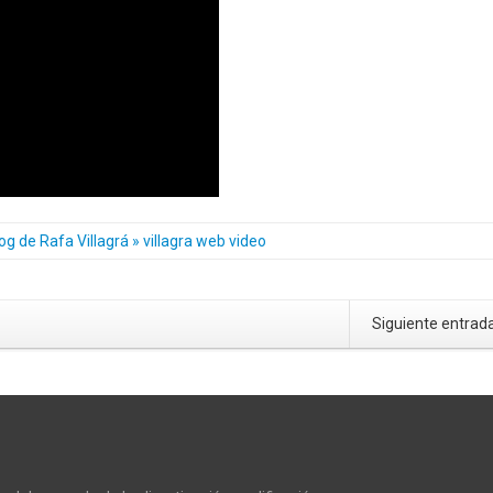
og de Rafa Villagrá » villagra web video
Siguiente entrad