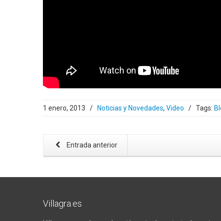
1 enero, 2013
/
Noticias y Novedades
,
Video
/
Tags:
Bl
Entrada anterior
Villagra.es