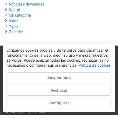
Noticias y Novedades
Runtal
Sin categoría
Video
Ygnis
Zehnder
Utilizamos cookies propias y de terceros para garantizar el
funcionamiento de la web, medir su uso y mejorar nuestros
Villagra.es
servicios. Puede aceptar todas las cookies, rechazar las no
necesarias o configurar sus preferencias.
Política de cookies
Villagra.es es el nexo de unión entre los principales actores del
mercado de la climatización y edificación.
Aceptar todo
Nuestro objetivo es conseguir la mejor instalación posible, la más
óptima, la de mejor calidad y la que de al usuario final la mejor
Rechazar
experiencia y calidad de vida.
Configurar
WhatsApp
Tel:
(34) 983 157 000