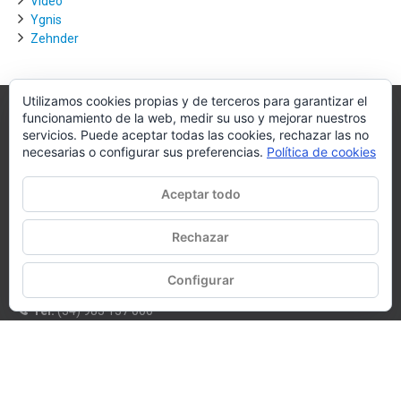
Video
Ygnis
Zehnder
Utilizamos cookies propias y de terceros para garantizar el
funcionamiento de la web, medir su uso y mejorar nuestros
Villagra.es
servicios. Puede aceptar todas las cookies, rechazar las no
necesarias o configurar sus preferencias.
Política de cookies
Villagra.es es el nexo de unión entre los principales actores del
mercado de la climatización y edificación.
Aceptar todo
Nuestro objetivo es conseguir la mejor instalación posible, la más
óptima, la de mejor calidad y la que de al usuario final la mejor
Rechazar
experiencia y calidad de vida.
Configurar
WhatsApp
Tel:
(34) 983 157 000
E-mail:
oficina@villagra.es