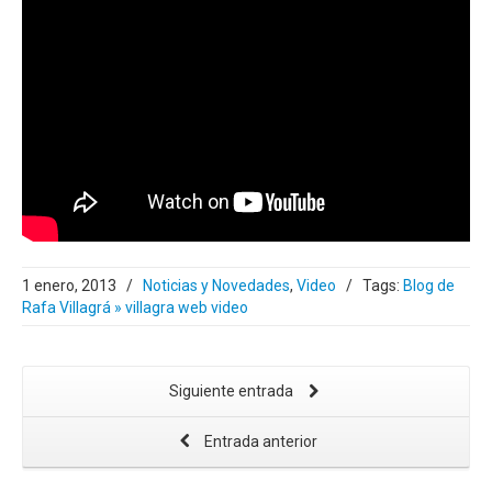
1 enero, 2013
/
Noticias y Novedades
,
Video
/
Tags:
Blog de
Rafa Villagrá » villagra web video
Siguiente entrada
Entrada anterior