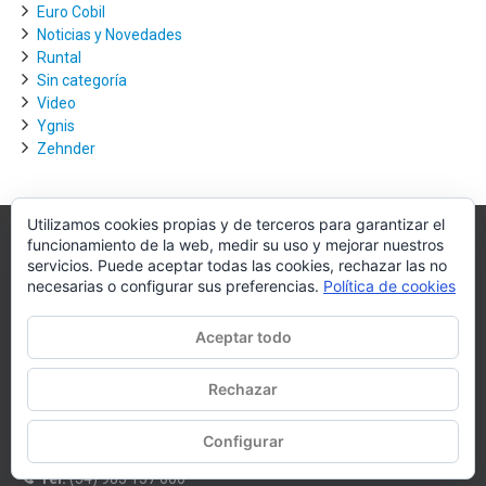
Euro Cobil
Noticias y Novedades
Runtal
Sin categoría
Video
Ygnis
Zehnder
Utilizamos cookies propias y de terceros para garantizar el
funcionamiento de la web, medir su uso y mejorar nuestros
Villagra.es
servicios. Puede aceptar todas las cookies, rechazar las no
necesarias o configurar sus preferencias.
Política de cookies
Villagra.es es el nexo de unión entre los principales actores del
mercado de la climatización y edificación.
Aceptar todo
Nuestro objetivo es conseguir la mejor instalación posible, la más
óptima, la de mejor calidad y la que de al usuario final la mejor
Rechazar
experiencia y calidad de vida.
Configurar
WhatsApp
Tel:
(34) 983 157 000