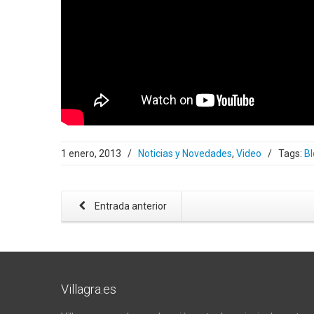
1 enero, 2013
/
Noticias y Novedades
,
Video
/
Tags:
Bl
Entrada anterior
Villagra.es