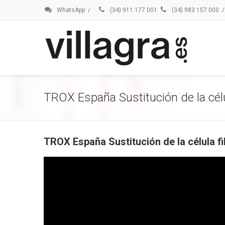
WhatsApp
/
(34) 911 177 001
(34) 983 157 000
/
TROX España Sustitución de la célul
TROX España Sustitución de la célula fi