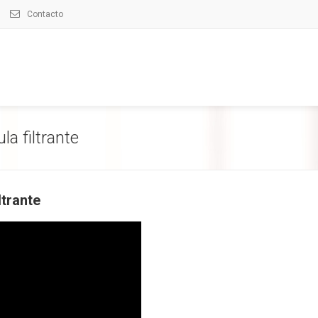
Contacto
a filtrante
ltrante