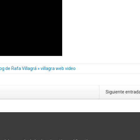
og de Rafa Villagrá » villagra web video
Siguiente entrad