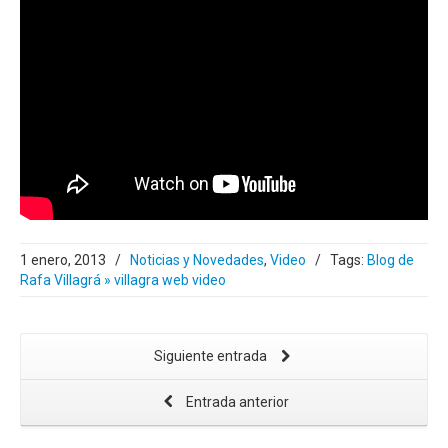
1 enero, 2013
/
Noticias y Novedades
,
Video
/
Tags:
Blog de
Rafa Villagrá » villagra web video
Siguiente entrada
Entrada anterior