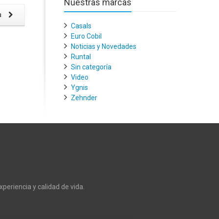
Nuestras marcas
a
Casals
Euro Cobil
Noticias y Novedades
Runtal
Sin categoría
Video
Ygnis
Zehnder
xperiencia y calidad de vida.