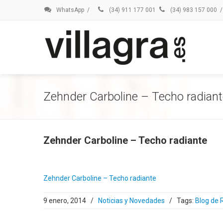
WhatsApp
/
(34) 911 177 001
(34) 983 157 000
/
Zehnder Carboline – Techo radian
Zehnder Carboline – Techo radiante
Zehnder Carboline – Techo radiante
9 enero, 2014
/
Noticias y Novedades
/
Tags:
Blog de R