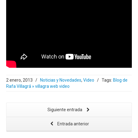
2 enero, 2013
/
Noticias y Novedades
,
Video
/
Tags:
Blog de
Rafa Villagrá » villagra web video
Siguiente entrada
Entrada anterior