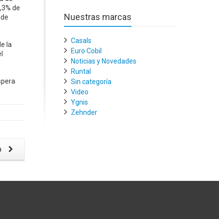
7,3% de
Nuestras marcas
 de
Casals
e la
Euro Cobil
l
Noticias y Novedades
Runtal
spera
Sin categoría
Video
Ygnis
Zehnder
a