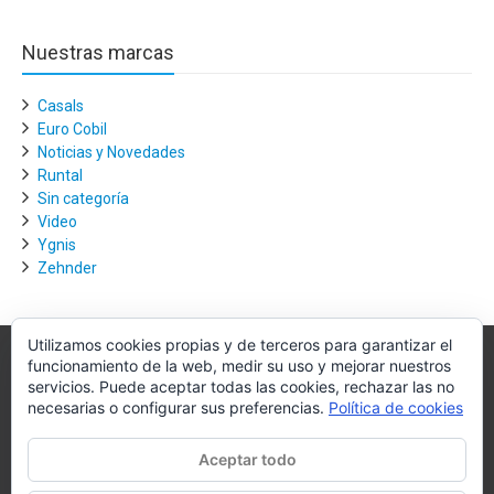
Nuestras marcas
Casals
Euro Cobil
Noticias y Novedades
Runtal
Sin categoría
Video
Ygnis
Zehnder
Utilizamos cookies propias y de terceros para garantizar el
funcionamiento de la web, medir su uso y mejorar nuestros
Villagra.es
servicios. Puede aceptar todas las cookies, rechazar las no
necesarias o configurar sus preferencias.
Política de cookies
Villagra.es es el nexo de unión entre los principales actores del
mercado de la climatización y edificación.
Aceptar todo
Nuestro objetivo es conseguir la mejor instalación posible, la más