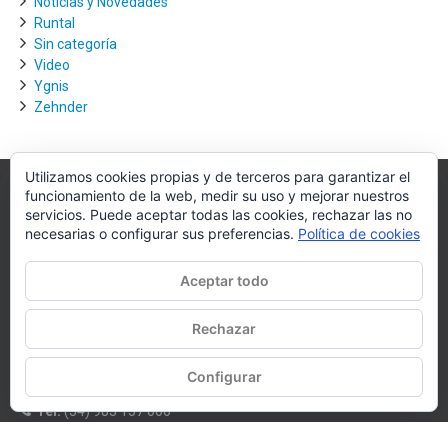
Noticias y Novedades
Runtal
Sin categoría
Video
Ygnis
Zehnder
Utilizamos cookies propias y de terceros para garantizar el
funcionamiento de la web, medir su uso y mejorar nuestros
Villagra.es
servicios. Puede aceptar todas las cookies, rechazar las no
necesarias o configurar sus preferencias.
Política de cookies
Villagra.es es el nexo de unión entre los principales actores del
mercado de la climatización y edificación.
Aceptar todo
Nuestro objetivo es conseguir la mejor instalación posible, la más
óptima, la de mejor calidad y la que de al usuario final la mejor
Rechazar
experiencia y calidad de vida.
Configurar
WhatsApp
Tel:
(34) 983 157 000
E-mail:
oficina@villagra.es