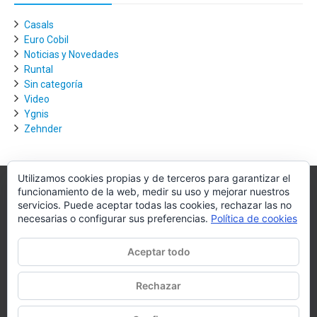
Casals
Euro Cobil
Noticias y Novedades
Runtal
Sin categoría
Video
Ygnis
Zehnder
Utilizamos cookies propias y de terceros para garantizar el
funcionamiento de la web, medir su uso y mejorar nuestros
Villagra.es
servicios. Puede aceptar todas las cookies, rechazar las no
necesarias o configurar sus preferencias.
Política de cookies
Villagra.es es el nexo de unión entre los principales actores del
mercado de la climatización y edificación.
Aceptar todo
Nuestro objetivo es conseguir la mejor instalación posible, la más
óptima, la de mejor calidad y la que de al usuario final la mejor
Rechazar
experiencia y calidad de vida.