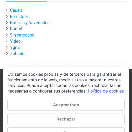
Casals
Euro Cobil
Noticias y Novedades
Runtal
Sin categoría
Video
Ygnis
Zehnder
Utilizamos cookies propias y de terceros para garantizar el
funcionamiento de la web, medir su uso y mejorar nuestros
Villagra.es
servicios. Puede aceptar todas las cookies, rechazar las no
necesarias o configurar sus preferencias.
Política de cookies
Villagra.es es el nexo de unión entre los principales actores del
mercado de la climatización y edificación.
Aceptar todo
Nuestro objetivo es conseguir la mejor instalación posible, la más
óptima, la de mejor calidad y la que de al usuario final la mejor
Rechazar
experiencia y calidad de vida.