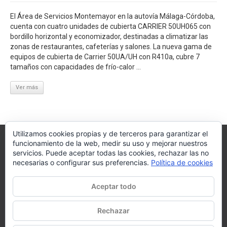
El Área de Servicios Montemayor en la autovía Málaga-Córdoba,
cuenta con cuatro unidades de cubierta CARRIER 50UH065 con
bordillo horizontal y economizador, destinadas a climatizar las
zonas de restaurantes, cafeterías y salones. La nueva gama de
equipos de cubierta de Carrier 50UA/UH con R410a, cubre 7
tamaños con capacidades de frío-calor ...
Ver más
Utilizamos cookies propias y de terceros para garantizar el
funcionamiento de la web, medir su uso y mejorar nuestros
Villagra.es
servicios. Puede aceptar todas las cookies, rechazar las no
necesarias o configurar sus preferencias.
Política de cookies
Villagra.es es el nexo de unión entre los principales actores del
mercado de la climatización y edificación.
Aceptar todo
Nuestro objetivo es conseguir la mejor instalación posible, la más
óptima, la de mejor calidad y la que de al usuario final la mejor
Rechazar
experiencia y calidad de vida.