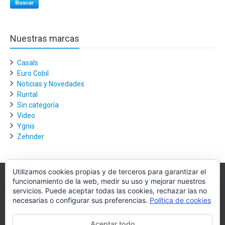
Buscar
Nuestras marcas
Casals
Euro Cobil
Noticias y Novedades
Runtal
Sin categoría
Video
Ygnis
Zehnder
Utilizamos cookies propias y de terceros para garantizar el
funcionamiento de la web, medir su uso y mejorar nuestros
Villagra.es
servicios. Puede aceptar todas las cookies, rechazar las no
necesarias o configurar sus preferencias.
Política de cookies
Villagra.es es el nexo de unión entre los principales actores del
mercado de la climatización y edificación.
Aceptar todo