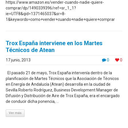
https://www.amazon.es/vender-cuando-nadie-quiere-
comprar/dp/1490339396/ref=sr_1_1?
ie=UTF8&qid=1371465037&sr=8-
1&keywords=como+vender+cuando+nadie+quiere+comprar
Trox España interviene en los Martes
Técnicos de Atean
17 junio, 2013
0
0
El pasado 21 de mayo, Trox España intervenía dentro de la
planificación de Martes Técnicos que la Asociación de Técnicos
en Energía de Andalucía (Atean) desarrolla en la ciudad de
Sevilla.Roberto Rodríguez, Business Development Manager de
Difusión y Distribución de Aire de Trox España, era el encargado
de conducir dicha ponencia, ...
Ver más