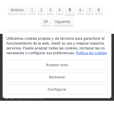
Anterior
1
2
3
4
5
6
7
8
...
29
Siguiente
Utilizamos cookies propias y de terceros para garantizar el
funcionamiento de la web, medir su uso y mejorar nuestros
Villagra.es
servicios. Puede aceptar todas las cookies, rechazar las no
necesarias o configurar sus preferencias.
Política de cookies
Villagra.es es el nexo de unión entre los principales actores del
mercado de la climatización y edificación.
Aceptar todo
Nuestro objetivo es conseguir la mejor instalación posible, la más
óptima, la de mejor calidad y la que de al usuario final la mejor
Rechazar
experiencia y calidad de vida.
Configurar
WhatsApp
Tel:
(34) 983 157 000
E-mail:
oficina@villagra.es